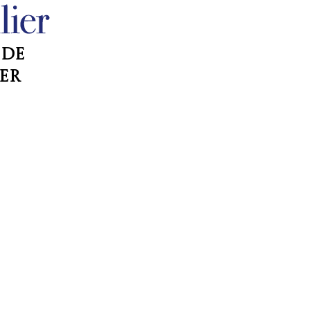
 de
er