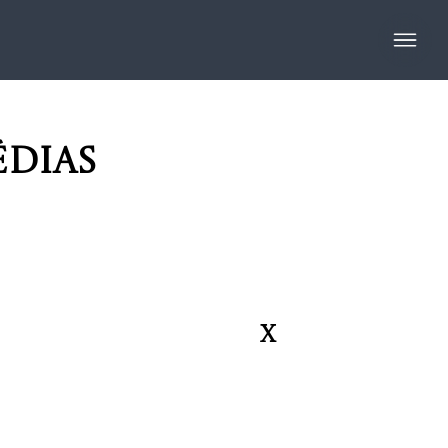
édias
X