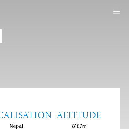
i
calisation
Altitude
Népal
8167m