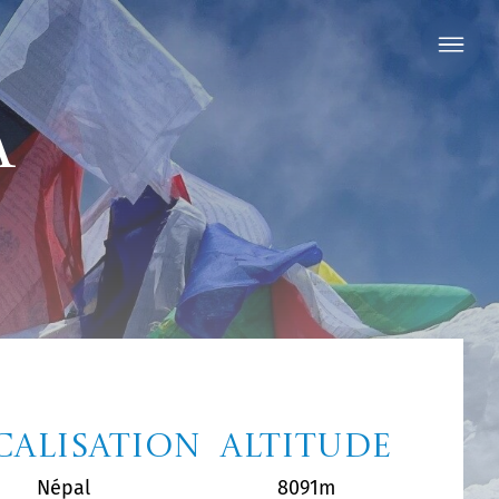
a
calisation
Altitude
Népal
8091m