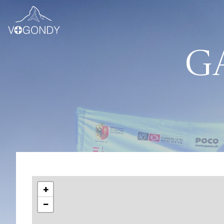
G
+
−