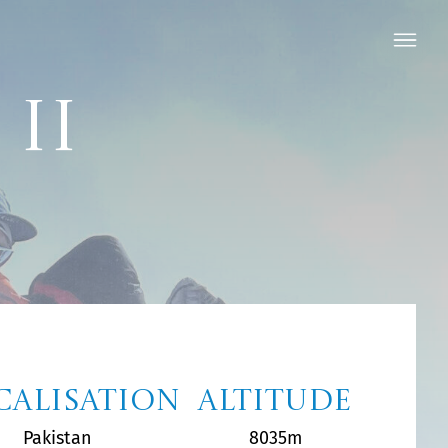
II
calisation
Altitude
Pakistan
8035m